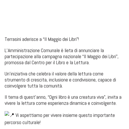
Museo Regionale, Palazzo D’Aumale, Lungomare Peppino Impastato, Terrasini
 venerdì 22 maggio 2026  dalle 08:00 alle 23:59 
Terrasini aderisce a “Il Maggio dei Libri”!
L’Amministrazione Comunale è lieta di annunciare la
partecipazione alla campagna nazionale “Il Maggio dei Libri”,
promossa dal Centro per il Libro e la Lettura.
Un’iniziativa che celebra il valore della lettura come
strumento di crescita, inclusione e condivisione, capace di
coinvolgere tutta la comunità.
Il tema di quest’anno, “Ogni libro è una creatura viva”, invita a
vivere la lettura come esperienza dinamica e coinvolgente.
Vi aspettiamo per vivere insieme questo importante
percorso culturale!