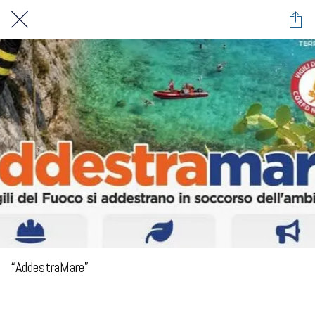
“AddestraMare”
Spiaggia Praiola, Terrasini